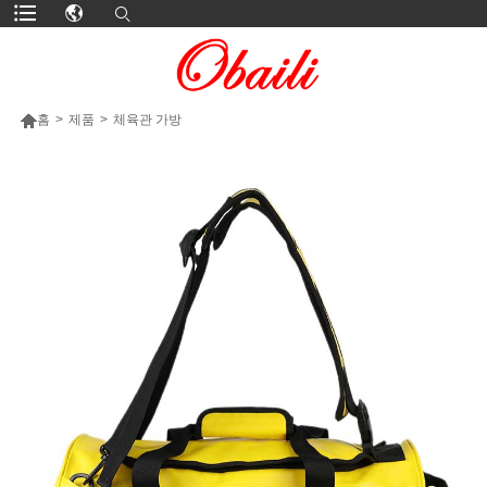

홈
>
제품
>
체육관 가방
더 많은 제품