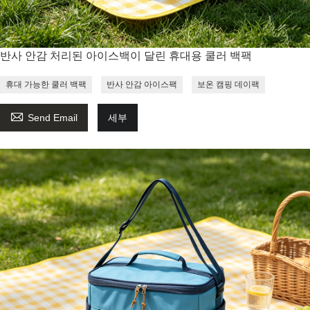
반사 안감 처리된 아이스백이 달린 휴대용 쿨러 백팩
휴대 가능한 쿨러 백팩
반사 안감 아이스팩
보온 캠핑 데이팩

Send Email
세부