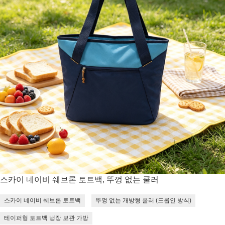
스카이 네이비 쉐브론 토트백, 뚜껑 없는 쿨러
스카이 네이비 쉐브론 토트백
뚜껑 없는 개방형 쿨러 (드롭인 방식)
테이퍼형 토트백 냉장 보관 가방