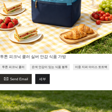
투톤 피크닉 쿨러 실버 안감 식품 가방
투톤 피크닉 쿨러
은색 안감이 있는 식품 봉투
이중 지퍼 아이스 토트백

Send Email
세부