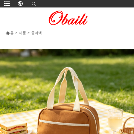

홈
>
제품
>
쿨러백
더 많은 제품