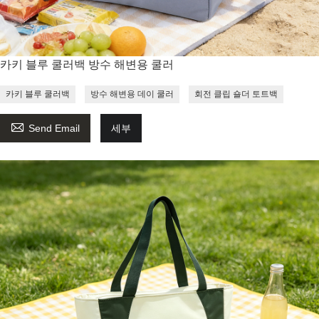
카키 블루 쿨러백 방수 해변용 쿨러
카키 블루 쿨러백
방수 해변용 데이 쿨러
회전 클립 숄더 토트백

Send Email
세부