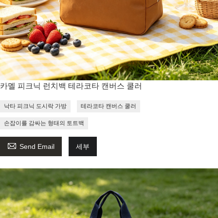
카멜 피크닉 런치백 테라코타 캔버스 쿨러
낙타 피크닉 도시락 가방
테라코타 캔버스 쿨러
손잡이를 감싸는 형태의 토트백

Send Email
세부