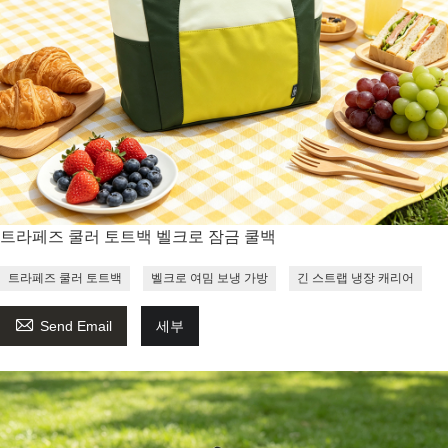
트라페즈 쿨러 토트백 벨크로 잠금 쿨백
트라페즈 쿨러 토트백
벨크로 여밈 보냉 가방
긴 스트랩 냉장 캐리어

Send Email
세부