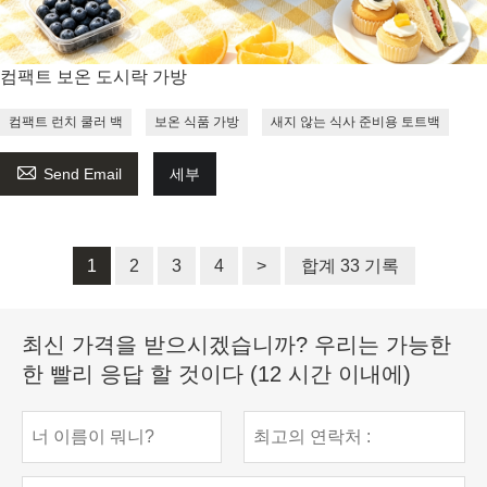
컴팩트 보온 도시락 가방
컴팩트 런치 쿨러 백
보온 식품 가방
새지 않는 식사 준비용 토트백

Send Email
세부
1
2
3
4
>
합계 33 기록
최신 가격을 받으시겠습니까? 우리는 가능한
한 빨리 응답 할 것이다 (12 시간 이내에)